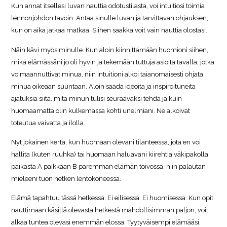
Kun annat itsellesi luvan nauttia odotustilasta, voi intuitiosi toimia
lennonjohdon tavoin. Antaa sinulle luvan ja tarvittavan ohjauksen,
kun on aika jatkaa matkaa. Siihen saakka voit vain nauttia olostasi.
Näin kävi myös minulle. Kun aloin kiinnittämään huomioni siihen,
mikä elämässäni jo oli hyvin ja tekemään tuttuja asioita tavalla, jotka
voimaannuttivat minua, niin intuitioni alkoi taianomaisesti ohjata
minua oikeaan suuntaan. Aloin saada ideoita ja inspiroituneita
ajatuksia siitä, mitä minun tulisi seuraavaksi tehdä ja kuin
huomaamatta olin kulkemassa kohti unelmiani. Ne alkoivat
toteutua vaivatta ja ilolla.
Nyt jokainen kerta, kun huomaan olevani tilanteessa, jota en voi
hallita (kuten ruuhka) tai huomaan haluavani kiirehtiä väkipakolla
paikasta A paikkaan B paremman elämän toivossa, niin palautan
mieleeni tuon hetken lentokoneessa.
Elämä tapahtuu tässä hetkessä. Ei eilisessä. Ei huomisessa. Kun opit
nauttimaan käsillä olevasta hetkestä mahdollisimman paljon, voit
alkaa tuntea olevasi enemmän elossa. Tyytyväisempi elämääsi.