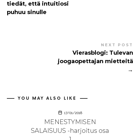
tiedät, että intuitiosi
puhuu sinulle
NEXT POST
Vierasblogi: Tulevan
joogaopettajan mietteitä
→
YOU MAY ALSO LIKE
17/01/2018
MENESTYMISEN
SALAISUUS -harjoitus osa
1