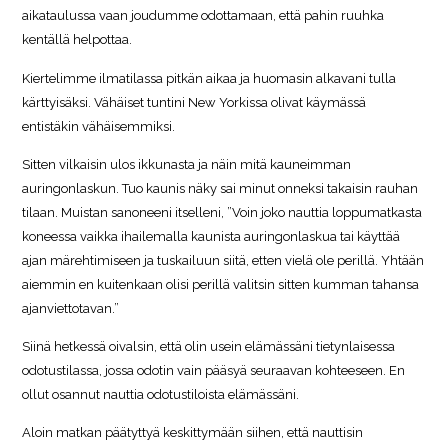
aikataulussa vaan joudumme odottamaan, että pahin ruuhka
kentällä helpottaa.
Kiertelimme ilmatilassa pitkän aikaa ja huomasin alkavani tulla
kärttyisäksi. Vähäiset tuntini New Yorkissa olivat käymässä
entistäkin vähäisemmiksi.
Sitten vilkaisin ulos ikkunasta ja näin mitä kauneimman
auringonlaskun. Tuo kaunis näky sai minut onneksi takaisin rauhan
tilaan. Muistan sanoneeni itselleni, ”Voin joko nauttia loppumatkasta
koneessa vaikka ihailemalla kaunista auringonlaskua tai käyttää
ajan märehtimiseen ja tuskailuun siitä, etten vielä ole perillä. Yhtään
aiemmin en kuitenkaan olisi perillä valitsin sitten kumman tahansa
ajanviettotavan.”​
Siinä hetkessä oivalsin, että olin usein elämässäni tietynlaisessa
odotustilassa, jossa odotin vain pääsyä seuraavan kohteeseen. En
ollut osannut nauttia odotustiloista elämässäni.
Aloin matkan päätyttyä keskittymään siihen, että nauttisin