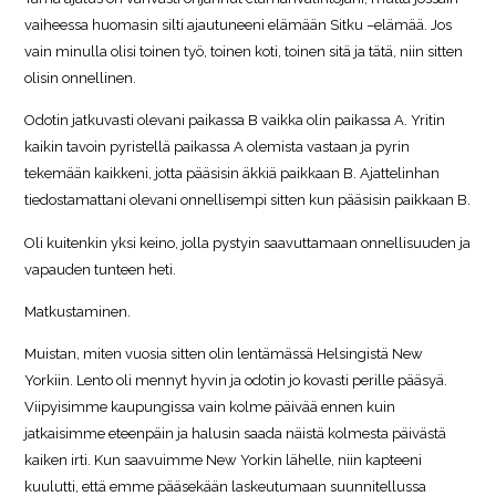
vaiheessa huomasin silti ajautuneeni elämään Sitku –elämää. Jos
vain minulla olisi toinen työ, toinen koti, toinen sitä ja tätä, niin sitten
olisin onnellinen.
Odotin jatkuvasti olevani paikassa B vaikka olin paikassa A. Yritin
kaikin tavoin pyristellä paikassa A olemista vastaan ja pyrin
tekemään kaikkeni, jotta pääsisin äkkiä paikkaan B. Ajattelinhan
tiedostamattani olevani onnellisempi sitten kun pääsisin paikkaan B.
Oli kuitenkin yksi keino, jolla pystyin saavuttamaan onnellisuuden ja
vapauden tunteen heti.
Matkustaminen.
Muistan, miten vuosia sitten olin lentämässä Helsingistä New
Yorkiin. Lento oli mennyt hyvin ja odotin jo kovasti perille pääsyä.
Viipyisimme kaupungissa vain kolme päivää ennen kuin
jatkaisimme eteenpäin ja halusin saada näistä kolmesta päivästä
kaiken irti. Kun saavuimme New Yorkin lähelle, niin kapteeni
kuulutti, että emme pääsekään laskeutumaan suunnitellussa