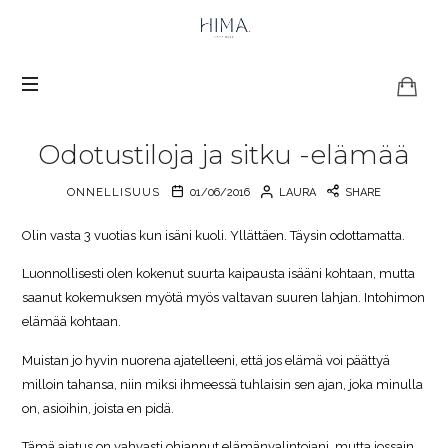
HIMA
Happiness
Odotustiloja ja sitku -elämää
ONNELLISUUS
01/06/2016
LAURA
SHARE
Olin vasta 3 vuotias kun isäni kuoli. Yllättäen. Täysin odottamatta.
Luonnollisesti olen kokenut suurta kaipausta isääni kohtaan, mutta
saanut kokemuksen myötä myös valtavan suuren lahjan. Intohimon
elämää kohtaan.
Muistan jo hyvin nuorena ajatelleeni, että jos elämä voi päättyä
milloin tahansa, niin miksi ihmeessä tuhlaisin sen ajan, joka minulla
on, asioihin, joista en pidä.
Tämä ajatus on vahvasti ohjannut elämänvalintojani, mutta jossain