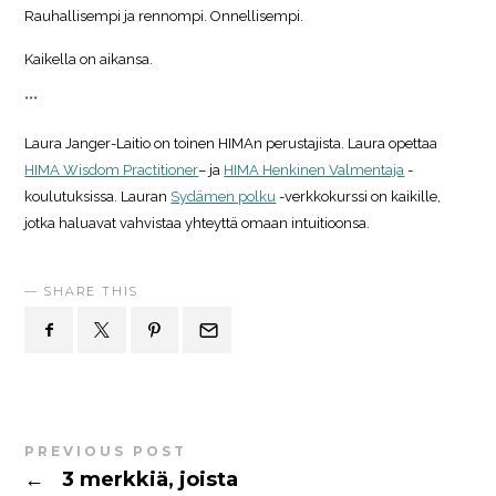
Rauhallisempi ja rennompi. Onnellisempi.
Kaikella on aikansa. ​​​​​​​​​​​​​​
***
Laura Janger-Laitio on toinen HIMAn perustajista. Laura opettaa
HIMA Wisdom Practitioner
– ja
HIMA Henkinen Valmentaja
-
koulutuksissa. Lauran
Sydämen polku
-verkkokurssi on kaikille,
jotka haluavat vahvistaa yhteyttä omaan intuitioonsa.
SHARE THIS
PREVIOUS POST
←
3 merkkiä, joista