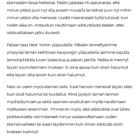
elämästäni tässä hetkessä. Päätin päästää irti ajatuksesta, että
minun pitäisi juuri nyt olla jossain muualla tai keksiä juuri nyt mihin
minun pitäisi olla menossa. Uudet määränpäät kyllä tulisivat, kun
niiden aika on. Antauduin nauttimaan odotustilasta tietäen, ettei
odotustilakaan jatku ikuisesti.
Palaan taas New Yorkin yläpuolelle. Pitkään lennettyämme
ympyrää tämän kiehtovan kaupungin yläpuolella saimme lopulta
lennonjohdolta luvan laskeutua ja pääsin perille. Matka ei mennyt
täysin suunnitelmieni mukaan. Ei siinä ajassa kuin olisin halunnut
eikä täysin sillä tavoin kuin olisin halunnut.
Näin on usein myös elämän laita. Asiat harvoin menevät täysin siten
kuin olisit halunnut tai kuvitellut. Minä pystyin tämän lennon
myöhästymisen ja siellä saamani oivalluksen myötä nauttimaan
matkastani enemmän. Ymmärsin myös, että odotustilat ovat lähes
poikkeuksetta valmistaneet minua vastaanottamaan uuden
elämänvaiheen tai asian täydemmin kuin ilman odotusta olisin
koskaan kyennyt.