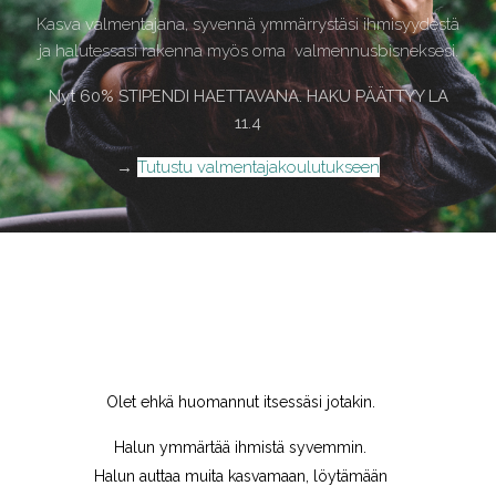
Kasva valmentajana, syvennä ymmärrystäsi ihmisyydestä
ja halutessasi rakenna myös oma valmennusbisneksesi.
Nyt 60% STIPENDI HAETTAVANA. HAKU PÄÄTTYY LA
11.4
→
Tutustu valmentajakoulutukseen
Olet ehkä huomannut itsessäsi jotakin.
Halun ymmärtää ihmistä syvemmin.
Halun auttaa muita kasvamaan, löytämään