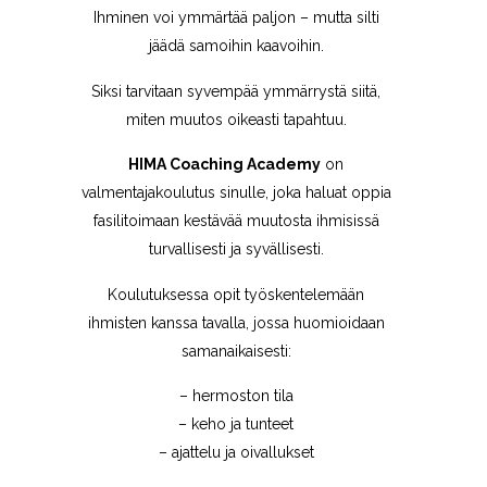
Ihminen voi ymmärtää paljon – mutta silti
jäädä samoihin kaavoihin.
Siksi tarvitaan syvempää ymmärrystä siitä,
miten muutos oikeasti tapahtuu.
HIMA Coaching Academy
on
valmentajakoulutus sinulle, joka haluat oppia
fasilitoimaan kestävää muutosta ihmisissä
turvallisesti ja syvällisesti.
Koulutuksessa opit työskentelemään
ihmisten kanssa tavalla, jossa huomioidaan
samanaikaisesti:
– hermoston tila
– keho ja tunteet
– ajattelu ja oivallukset