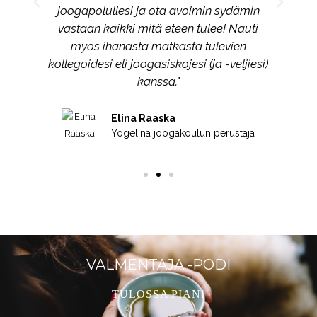
joogapolullesi ja ota avoimin sydämin
vastaan kaikki mitä eteen tulee! Nauti
myös ihanasta matkasta tulevien
kollegoidesi eli joogasiskojesi (ja -veljiesi)
kanssa."
Elina Raaska
Yogelina joogakoulun perustaja
VALMENTAJA -PODI
TULOSSA PIAN!