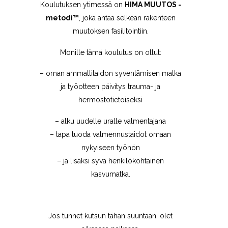
Koulutuksen ytimessä on
HIMA MUUTOS -
metodi™
, joka antaa selkeän rakenteen
muutoksen fasilitointiin.
Monille tämä koulutus on ollut:
– oman ammattitaidon syventämisen matka
ja työotteen päivitys trauma- ja
hermostotietoiseksi
– alku uudelle uralle valmentajana
– tapa tuoda valmennustaidot omaan
nykyiseen työhön
– ja lisäksi syvä henkilökohtainen
kasvumatka.
Jos tunnet kutsun tähän suuntaan, olet