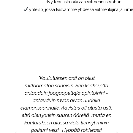
siirtyy teoriasta oikeaan valmennustyöhön
yhteisö, jossa kasvamme yhdessä valmentajina ja ihmi
ut
"Koulutuksen anti on ollut
ä,
mittaamaton,sanoisin. Sen lisäksi,että
antauduin joogaopettaja opintoihini -
antauduin myös aivan uudelle
elämänsuunnalle. Aavistus oli alusta asti,
että olen jonkin suuren äärellä, mutta en
h
koulutuksen alussa vielä tiennyt mihin
polkuni veisi. Hyppää rohkeasti
o