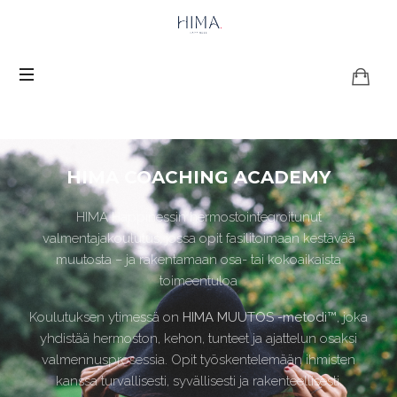
HIMA COACHING ACADEMY
HIMA Happinessin hermostointegroitunut
valmentajakoulutus, jossa opit fasilitoimaan kestävää
muutosta – ja rakentamaan osa- tai kokoaikaista
toimeentuloa
Koulutuksen ytimessä on
HIMA MUUTOS -metodi™
, joka
yhdistää hermoston, kehon, tunteet ja ajattelun osaksi
valmennusprosessia. Opit työskentelemään ihmisten
kanssa turvallisesti, syvällisesti ja rakenteellisesti.