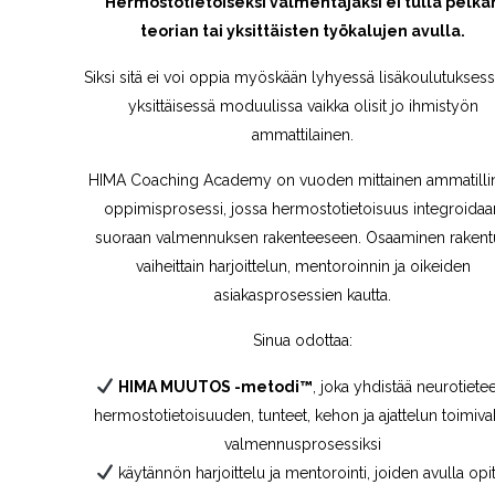
Hermostotietoiseksi valmentajaksi ei tulla pelkä
teorian tai yksittäisten työkalujen avulla.
Siksi sitä ei voi oppia myöskään lyhyessä lisäkoulutuksessa
yksittäisessä moduulissa vaikka olisit jo ihmistyön
ammattilainen.
HIMA Coaching Academy on vuoden mittainen ammatilli
oppimisprosessi, jossa hermostotietoisuus integroidaa
suoraan valmennuksen rakenteeseen. Osaaminen rakent
vaiheittain harjoittelun, mentoroinnin ja oikeiden
asiakasprosessien kautta.
Sinua odottaa:
HIMA MUUTOS -metodi™
, joka yhdistää neurotiete
hermostotietoisuuden, tunteet, kehon ja ajattelun toimiva
valmennusprosessiksi
käytännön harjoittelu ja mentorointi, joiden avulla opi