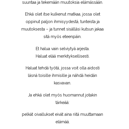
suuntaa ja tekemään muutoksia elämässään.
Ehkä olet itse kulkenut matkaa, jossa olet
oppinut paljon ihmisyydestä, tunteista ja
muutoksesta – ja tunnet sisälläsi kutsun jakaa
sitä myös eteenpäin.
Et halua vain selviytyä arjesta.
Haluat elää merkityksellisesti.
Haluat tehdä työtä, jossa voit olla aidosti
läsnä toisille ihmisille ja nähdä heidän
kasvavan.
Ja ehkä olet myös huomannut jotakin
tärkeää:
pelkät oivallukset eivät aina riitä muuttamaan
elämää.