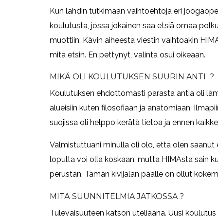
Kun lähdin tutkimaan vaihtoehtoja eri joogaope
koulutusta, jossa jokainen saa etsiä omaa polku
muottiin. Kävin aiheesta viestin vaihtoakin HIMA
mitä etsin. En pettynyt, valinta osui oikeaan.
MIKÄ OLI KOULUTUKSEN SUURIN ANTI ?
Koulutuksen ehdottomasti parasta antia oli läm
alueisiin kuten filosofiaan ja anatomiaan. Ilmap
suojissa oli helppo kerätä tietoa ja ennen kaikk
Valmistuttuani minulla oli olo, että olen saanut
lopulta voi olla koskaan, mutta HIMAsta sain ku
perustan. Tämän kivijalan päälle on ollut kokem
MITÄ SUUNNITELMIA JATKOSSA ?
Tulevaisuuteen katson uteliaana. Uusi koulutus