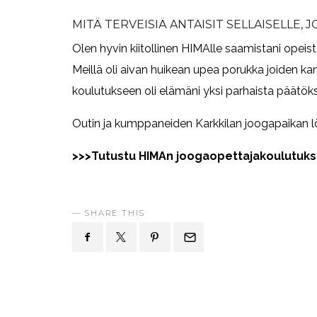
MITÄ TERVEISIÄ ANTAISIT SELLAISELLE,
Olen hyvin kiitollinen HIMAlle saamistani opeist
Meillä oli aivan huikean upea porukka joiden k
koulutukseen oli elämäni yksi parhaista päätöks
Outin ja kumppaneiden Karkkilan joogapaikan l
>>>Tutustu HIMAn joogaopettajakoulutuks
SHARE THIS