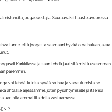
A
20/02/2018
LAURA
SHARE
almistuneita joogaopettajia. Seuraavaksi haasteluvuorossa
vahva tunne, että joogasta saamaani hyvää oloa haluan jakaa
unut.
ogasali Karkkilassa ja saan tehdä juuri sitä mistä useamman
maan paremmin.
oga voi tehdä, kuinka syvää rauhaa ja vapautumista se
a ahtaalle arjessamme, joten pysähtymiselle ja itsensä
haluan olla ammattitaidolla vastaamassa.
SEN ?