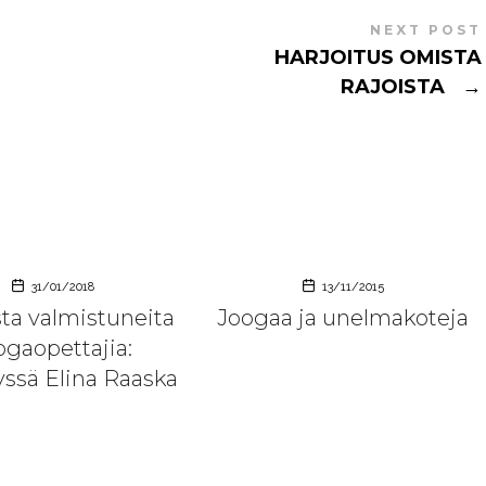
NEXT POST
HARJOITUS OMISTA
RAJOISTA
→
31/01/2018
13/11/2015
ta valmistuneita
Joogaa ja unelmakoteja
ogaopettajia:
lyssä Elina Raaska