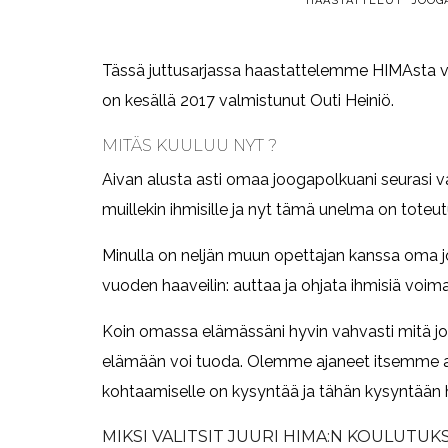
HAASTATTELUT
JOOG
Tässä juttusarjassa haastattelemme HIMAsta v
on kesällä 2017 valmistunut Outi Heiniö.
MITÄS KUULUU NYT ?
Aivan alusta asti omaa joogapolkuani seurasi 
muillekin ihmisille ja nyt tämä unelma on toteut
Minulla on neljän muun opettajan kanssa oma jo
vuoden haaveilin: auttaa ja ohjata ihmisiä voi
Koin omassa elämässäni hyvin vahvasti mitä jo
elämään voi tuoda. Olemme ajaneet itsemme aik
kohtaamiselle on kysyntää ja tähän kysyntään 
MIKSI VALITSIT JUURI HIMA:N KOULUTUK