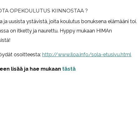
 JOTA OPEKOULUTUS KIINNOSTAA ?
a ja uusista ystävistä, joita koulutus bonuksena elämääni toi.
anssa on itketty ja naurettu. Hyppy mukaan HIMAn
istä!
öydät osoitteesta:
http://www.iloa.info/sola-etusivu.html
een lisää ja hae mukaan
tästä