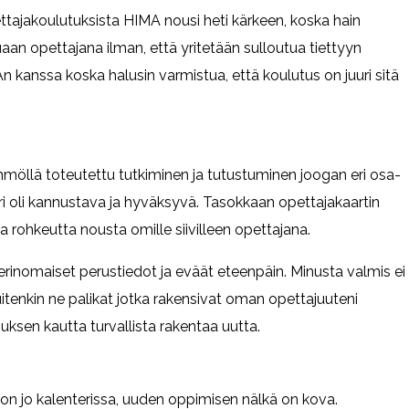
ttajakoulutuksista HIMA nousi heti kärkeen, koska hain
aan opettajana ilman, että yritetään sulloutua tiettyyn
n kanssa koska halusin varmistua, että koulutus on juuri sitä
möllä toteutettu tutkiminen ja tutustuminen joogan eri osa-
iiri oli kannustava ja hyväksyvä. Tasokkaan opettajakaartin
ea rohkeutta nousta omille siivilleen opettajana.
 erinomaiset perustiedot ja eväät eteenpäin. Minusta valmis ei
itenkin ne palikat jotka rakensivat oman opettajuuteni
uksen kautta turvallista rakentaa uutta.
 on jo kalenterissa, uuden oppimisen nälkä on kova.