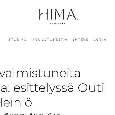
HIMA
Happine
ETUSIVU
KOULUTUKSET
YHTEYS
LOGIN
valmistuneita
a: esittelyssä Outi
einiö