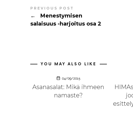
PREVIOUS POST
←
Menestymisen
salaisuus -harjoitus osa 2
YOU MAY ALSO LIKE
04/09/2015
Asanasalat: Mikä ihmeen
HIMAs
namaste?
jo
esitte