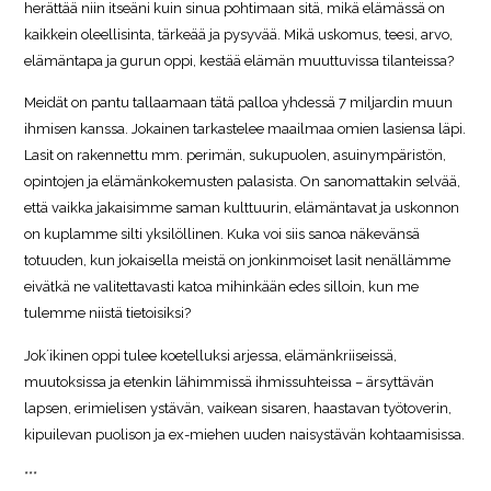
herättää niin itseäni kuin sinua pohtimaan sitä, mikä elämässä on
kaikkein oleellisinta, tärkeää ja pysyvää. Mikä uskomus, teesi, arvo,
elämäntapa ja gurun oppi, kestää elämän muuttuvissa tilanteissa?
Meidät on pantu tallaamaan tätä palloa yhdessä 7 miljardin muun
ihmisen kanssa. Jokainen tarkastelee maailmaa omien lasiensa läpi.
Lasit on rakennettu mm. perimän, sukupuolen, asuinympäristön,
opintojen ja elämänkokemusten palasista. On sanomattakin selvää,
että vaikka jakaisimme saman kulttuurin, elämäntavat ja uskonnon
on kuplamme silti yksilöllinen. Kuka voi siis sanoa näkevänsä
totuuden, kun jokaisella meistä on jonkinmoiset lasit nenällämme
eivätkä ne valitettavasti katoa mihinkään edes silloin, kun me
tulemme niistä tietoisiksi?
Jok´ikinen oppi tulee koetelluksi arjessa, elämänkriiseissä,
muutoksissa ja etenkin lähimmissä ihmissuhteissa – ärsyttävän
lapsen, erimielisen ystävän, vaikean sisaren, haastavan työtoverin,
kipuilevan puolison ja ex-miehen uuden naisystävän kohtaamisissa.
***