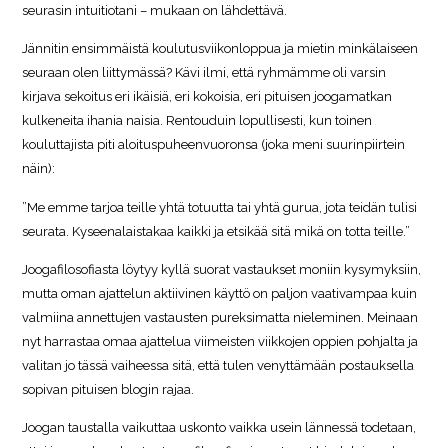
seurasin intuitiotani – mukaan on lähdettävä.
Jännitin ensimmäistä koulutusviikonloppua ja mietin minkälaiseen
seuraan olen liittymässä? Kävi ilmi, että ryhmämme oli varsin
kirjava sekoitus eri ikäisiä, eri kokoisia, eri pituisen joogamatkan
kulkeneita ihania naisia. Rentouduin lopullisesti, kun toinen
kouluttajista piti aloituspuheenvuoronsa (joka meni suurinpiirtein
näin):
”Me emme tarjoa teille yhtä totuutta tai yhtä gurua, jota teidän tulisi
seurata. Kyseenalaistakaa kaikki ja etsikää sitä mikä on totta teille.”
Joogafilosofiasta löytyy kyllä suorat vastaukset moniin kysymyksiin,
mutta oman ajattelun aktiivinen käyttö on paljon vaativampaa kuin
valmiina annettujen vastausten pureksimatta nieleminen. Meinaan
nyt harrastaa omaa ajattelua viimeisten viikkojen oppien pohjalta ja
valitan jo tässä vaiheessa sitä, että tulen venyttämään postauksella
sopivan pituisen blogin rajaa.
Joogan taustalla vaikuttaa uskonto vaikka usein lännessä todetaan,