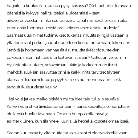
harjoitella kuukausiin, kuinka pysyt kasassa? Olet luottanut terävään
päähäsi ja kykyysi hallita itseäsi ja ulosantiasi – saat
aivoverenvuodon minkä seurauksena sanat menevät sekaisin eikä
puhe enää luonnistu, mistä saat kokemuksen arvokkuudesta?
Saarnaat uusimmat tutkimukset tukenasi multitaskingiä vastaan ja
yllättäen saat potkut, joudut uudelleen kouluttautumaan, tekemään
iltatöitä ja hoitamaan vanhaa äitiäsi, multitaskäät olosuhteiden
pakosta, miten hallitset siitä koituvan stressin? Uskot universumin
hyväntahtoisuuteen, vetovoiman lakiin ja korkeamman itsesi
mahdollisuuksiin saavuttaa onni ja kaikki mitä tarvitset täyteen
elämään, tsunami tulee ja pyyhkäisee sinut mennessään – mitä
sanoisit ikuisuudesta käsin?
Tätä voisi jatkaa melko pitkään mutta idea taisi tulla jo selväksi.
Kaiken voisi ehkä tiivistää sanontaan – paras kasvattaja on se, jolla ei
ole lapsia huollettavanaan. On aina helppoa olla hyvä ja
esimerkillinen, kun tilanne ei juuri sillä hetkellä kosketa omaa itseä.
Saatan kuulostaa tylyltä mutta tarkoitukseni ei ole synkistellä vaan