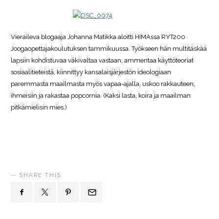
Vieraileva blogaaja Johanna Matikka aloitti HIMAssa RYT200
Joogaopettajakoulutuksen tammikuussa. Työkseen hän multitäskää
lapsiin kohdistuvaa väkivaltaa vastaan, ammentaa käyttöteoriat
sosiaalitieteistä, kiinnittyy kansalaisjärjestön ideologiaan
paremmasta maailmasta myös vapaa-ajalla, uskoo rakkauteen,
ihmeisiin ja rakastaa popcornia. (Kaksi lasta, koira ja maailman
pitkämielisin mies.)
SHARE THIS