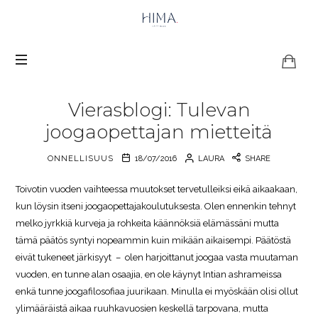
HIMA
Happiness
Vierasblogi: Tulevan
joogaopettajan mietteitä
ONNELLISUUS
18/07/2016
LAURA
SHARE
Toivotin vuoden vaihteessa muutokset tervetulleiksi eikä aikaakaan,
kun löysin itseni joogaopettajakoulutuksesta. Olen ennenkin tehnyt
melko jyrkkiä kurveja ja rohkeita käännöksiä elämässäni mutta
tämä päätös syntyi nopeammin kuin mikään aikaisempi. Päätöstä
eivät tukeneet järkisyyt – olen harjoittanut joogaa vasta muutaman
vuoden, en tunne alan osaajia, en ole käynyt Intian ashrameissa
enkä tunne joogafilosofiaa juurikaan. Minulla ei myöskään olisi ollut
ylimääräistä aikaa ruuhkavuosien keskellä tarpovana, mutta