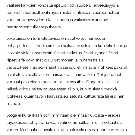
valitsee karvojen kohdalla epäluonnollisuuden. Terveellisyys ja
luonnollisuus asettuvat myös mielenkiintoiseen vuoropuheluun
vartalon venyvyyden, elastisuuden ja vaikeisiin asanoihin
haastamisen tullessa puheeksi.
Joka lajissa on tunnistettavissa omat ulkoiset ihanteet ja
erityispiirteet – fitness piireissä meikataan silloinkin kun hikoillaan ja
kisoihin vielä vahvemmin. Feikki-rusketus, feikki-kynnet, feikki-
ripset ja feikki-rinnat kuuluvat monen lajin harrastajan
varustukseen. Baletin maailmassa suuret rinnat ja muhkeat pakarat
eivät ole tavoiteltavia ominaisuuksia – päinvastoin. Ruhjoutuneet
varpaat piilotetaan kauniisiin satiinitossuihin. Ongelmia kaikissa
näissä kulttuureissa nousee eteen silloin, kun mukaan pyrkivä
poikkeaa jollain tavoin kaavasta eli jaetusta kulttuurista tai ei siihen
mahdu.
Jooga ei kuitenkaan pohjimmiltaan ole mitään ulkoista – ei edes
täydellisesti tehty asana vaan väline rauhoittaa mieli meditaatiota
varten. Meditaation tavoite on tulla tietoiseksi itsestä, korkeammasta