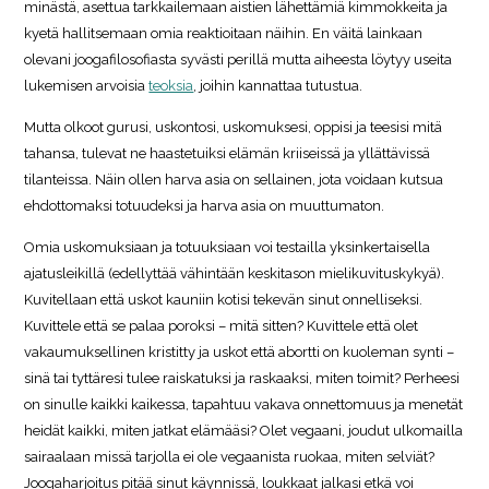
minästä, asettua tarkkailemaan aistien lähettämiä kimmokkeita ja
kyetä hallitsemaan omia reaktioitaan näihin. En väitä lainkaan
olevani joogafilosofiasta syvästi perillä mutta aiheesta löytyy useita
lukemisen arvoisia
teoksia
, joihin kannattaa tutustua.
Mutta olkoot gurusi, uskontosi, uskomuksesi, oppisi ja teesisi mitä
tahansa, tulevat ne haastetuiksi elämän kriiseissä ja yllättävissä
tilanteissa. Näin ollen harva asia on sellainen, jota voidaan kutsua
ehdottomaksi totuudeksi ja harva asia on muuttumaton.
Omia uskomuksiaan ja totuuksiaan voi testailla yksinkertaisella
ajatusleikillä (edellyttää vähintään keskitason mielikuvituskykyä).
Kuvitellaan että uskot kauniin kotisi tekevän sinut onnelliseksi.
Kuvittele että se palaa poroksi – mitä sitten? Kuvittele että olet
vakaumuksellinen kristitty ja uskot että abortti on kuoleman synti –
sinä tai tyttäresi tulee raiskatuksi ja raskaaksi, miten toimit? Perheesi
on sinulle kaikki kaikessa, tapahtuu vakava onnettomuus ja menetät
heidät kaikki, miten jatkat elämääsi? Olet vegaani, joudut ulkomailla
sairaalaan missä tarjolla ei ole vegaanista ruokaa, miten selviät?
Joogaharjoitus pitää sinut käynnissä, loukkaat jalkasi etkä voi