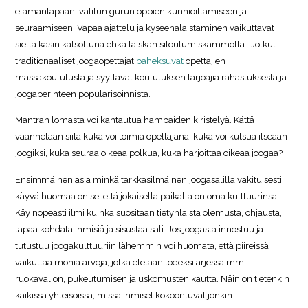
elämäntapaan, valitun gurun oppien kunnioittamiseen ja
seuraamiseen. Vapaa ajattelu ja kyseenalaistaminen vaikuttavat
sieltä käsin katsottuna ehkä laiskan sitoutumiskammolta. Jotkut
traditionaaliset joogaopettajat
paheksuvat
opettajien
massakoulutusta ja syyttävät koulutuksen tarjoajia rahastuksesta ja
joogaperinteen popularisoinnista.
Mantran lomasta voi kantautua hampaiden kiristelyä. Kättä
väännetään siitä kuka voi toimia opettajana, kuka voi kutsua itseään
joogiksi, kuka seuraa oikeaa polkua, kuka harjoittaa oikeaa joogaa?
Ensimmäinen asia minkä tarkkasilmäinen joogasalilla vakituisesti
käyvä huomaa on se, että jokaisella paikalla on oma kulttuurinsa.
Käy nopeasti ilmi kuinka suositaan tietynlaista olemusta, ohjausta,
tapaa kohdata ihmisiä ja sisustaa sali. Jos joogasta innostuu ja
tutustuu joogakulttuuriin lähemmin voi huomata, että piireissä
vaikuttaa monia arvoja, jotka eletään todeksi arjessa mm.
ruokavalion, pukeutumisen ja uskomusten kautta. Näin on tietenkin
kaikissa yhteisöissä, missä ihmiset kokoontuvat jonkin