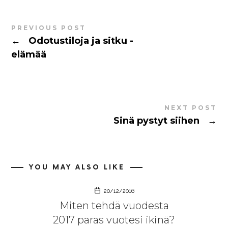
PREVIOUS POST
←
Odotustiloja ja sitku -
elämää
NEXT POST
Sinä pystyt siihen
→
YOU MAY ALSO LIKE
20/12/2016
​Miten tehdä vuodesta
2017 paras vuotesi ikinä?​