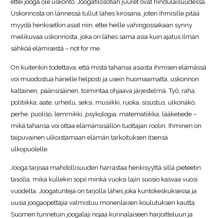
ettei jooga ole uskonto. Joogafilosofian juuret ovat hindulaisuudessa.
Uskonnosta on lännessä tullut lähes kirosana, joten ihmisille pitää
myydä henkisetkin asiat niin, ettei heille vahingossakaan synny
mielikuvaa uskonnosta, joka on lähes sama asia kuin ajatus ilman
sähköä elämisestä – not for me.
On kuitenkin todettava, että mistä tahansa asiasta ihmisen elämässä
voi muodostua hänelle helposti ja usein huomaamatta, uskonnon
kaltainen, päänsisäinen, toimintaa ohjaava järjestelmä. Työ, raha,
politiikka, aate, urheilu, seksi, musiikki, ruoka, sisustus, ulkonäkö,
perhe, puoliso, lemmikki, psykologia, matematiikka, lääketiede –
mikä tahansa voi ottaa elämänsisällön tuottajan roolin. Ihminen on
taipuvainen ulkoistamaan elämän tarkoituksen itsensä
ulkopuolelle.
Jooga tarjoaa mahdollisuuden harrastaa henkisyyttä sillä pieteetin
tasolla, mikä kullekin sopii minkä vuoksi lajin suosio kasvaa vuosi
vuodelta. Joogatunteja on tarjolla lähes joka kuntokeskuksessa ja
uusia joogaopettajia valmistuu monenlaisen koulutuksen kautta.
Suomen tunnetuin joogalaji nojaa kurinalaiseen harjoitteluun ja