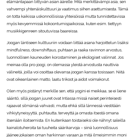
elämäntapaan liittyvän asian äärelle. Mitä merkittävämpi asia, sen
vahvempi yhtenäiskulttuuri ja vaatimus siihen asettumisesta. Tämä
on totta kaikissa uskonnollisissa yhteisöissä mutta tunnistettavissa
myös kevyemmissä kokoontumispaikoissa, kuten esim. tiettyyn
musiikkigenreen sitoutuvissa baareissa.
Joogan läntiseen kulttuuriin voidaan liittää asana harjoittelun lisäksi
mindfulness, downshiftaus, puhtaan ja raaka ravinnon arvostus,
luonnollisen kauneuden korostaminen ja ekologiset valinnat. Jos
meinaa olla pro-joogi, on olemassa yleistä arvostusta nauttivia
välineitä, joilla voi osoittaa olevansa joogan kanssa tosissaan. Niitä
ovat oikeanlainen matto, laatu trikoot ja aidot voimakorut.
Olen myös pistänyt merkille sen, että yogini ei meikkaa, se ei liene
sääntö, sillä joogan juuret ovat Intiassa missä naiset perinteisesti
rajaavat silmänsä vahvasti, mutta ehkä sillä lännessä viestitään
vihkiytyneisyyttä, puhtautta, terveyttä ja omasta itsestä omana
itsenään iloitsemista. En kuitenkaan toistaiseksi ole nähnyt saleilla
kainalotuheroita tai tuuheita säärikarvoja – siinä luonnollisuus
jäänee jokaisen oman harkinnan varaan ja mitä ilmeisimmin moni