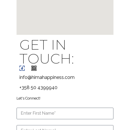
GET IN
TOUCH:
info@himahappiness.com
+358 50 4399940
Let's Connect!