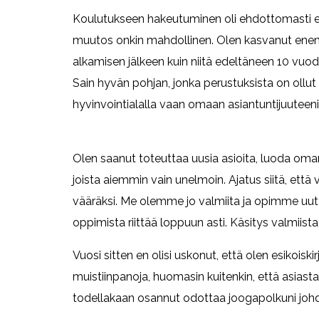
Koulutukseen hakeutuminen oli ehdottomasti e
muutos onkin mahdollinen. Olen kasvanut en
alkamisen jälkeen kuin niitä edeltäneen 10 vuod
Sain hyvän pohjan, jonka perustuksista on ollut
hyvinvointialalla vaan omaan asiantuntijuuteeni
Olen saanut toteuttaa uusia asioita, luoda oman
joista aiemmin vain unelmoin. Ajatus siitä, että v
vääräksi. Me olemme jo valmiita ja opimme uutta
oppimista riittää loppuun asti. Käsitys valmiista
Vuosi sitten en olisi uskonut, että olen esikoisk
muistiinpanoja, huomasin kuitenkin, että asiasta
todellakaan osannut odottaa joogapolkuni johdat