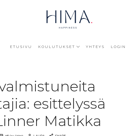
HIMA
Happine
ETUSIVU
KOULUTUKSET
YHTEYS
LOGIN
valmistuneita
jia: esittelyssä
inner Matikka