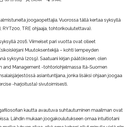
06/11/2019
LAURA
SHARE
mistuneita joogaopettajia. Vuorossa tällä kertaa syksyllä
 RYT200, TRE ohjaaja, tohtorikoulutettava).
ksyllä 2016. Viimeiset pari vuotta ovat olleet
sikoiskirjani Muutoksentekijä – kohti lempeyden
nä syksynä (2019). Saatuani kirjan päätökseen, olen
alth and Management -tohtoriohjelmassa Itä-Suomen
nsalaisjärjestössä asiantuntijana, jonka lisäksi ohjaan joogaa
ise -harjoitusta) sivutoimisesti.
afilosofian kautta avautuva suhtautuminen maailman ovat
eissa. Lähdin mukaan joogakoulutukseen omaa intuitiotani