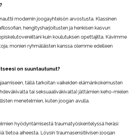
?
nauttii modernin joogayhteisön arvostusta. Klassinen
losofian, hengitysharjoitusten ja henkisen kasvun
piskelutovereiltani kuin koulutuksen opettajilta. Kävimme
ntoja, monien ryhmäläisten kanssa olemme edelleen
atseesi on suuntautunut?
jaamiseen, tällä tarkoitan vaikeiden elämänkokemusten
suhdeväkivalta tai seksuaaliväkivalta) jättämien keho-mielen
ollisten menetelmien, kuten joogan avulla.
telmien hyödyntämisestä traumatyöskentelyssä heräsi
iä tietoa aiheesta. Löysin traumasensitiivisen joogan