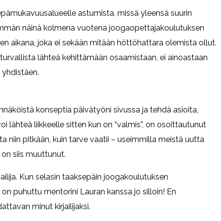
pämukavuusalueelle astumista, missä yleensä suurin
emmän näinä kolmena vuotena joogaopettajakoulutuksen
en aikana, joka ei sekään mitään höttöhattara olemista ollut.
 turvallista lähteä kehittämään osaamistaan, ei ainoastaan
 yhdistäen.
näköistä konseptia päivätyöni sivussa ja tehdä asioita,
oi lähteä liikkeelle sitten kun on “valmis”, on osoittautunut
 niin pitkään, kuin tarve vaatii – useimmilla meistä uutta
 on siis muuttunut.
irjailija. Kun selasin taaksepäin joogakoulutuksen
 on puhuttu mentorini Lauran kanssa jo silloin! En
tavan minut kirjailijaksi.