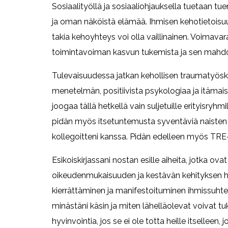
Sosiaalityöllä ja sosiaaliohjauksella tuetaan t
ja oman näköistä elämää. Ihmisen kehotietoisuu
takia kehoyhteys voi olla vaillinainen. Voima
toimintavoiman kasvun tukemista ja sen mahdol
Tulevaisuudessa jatkan kehollisen traumatyös
menetelmän, positiivista psykologiaa ja itämai
joogaa tällä hetkellä vain suljetuille erityisry
pidän myös itsetuntemusta syventäviä naisten re
kollegoitteni kanssa. Pidän edelleen myös TRE-
Esikoiskirjassani nostan esille aiheita, jotka o
oikeudenmukaisuuden ja kestävän kehityksen h
kierrättäminen ja manifestoituminen ihmissuhte
minästäni käsin ja miten lähelläolevat voivat 
hyvinvointia, jos se ei ole totta heille itselleen,