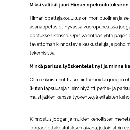
Miksi valitsit juuri Himan opekoulutukseen 
Himan opettajakoulutus on monipuolinen ja se 
asanaopetus oli hyvässä vuoropuhelussa joogafi
opetuksen kanssa. Opin vähintään yhtä paljon o
tavattoman kiinnostavia keskusteluja ja pohdi
tekemisissä.
Minkä parissa työskentelet nyt ja minne k
Olen erikoistunut traumainformoidun joogan oh
(kuten lapsuusajan laiminlyönti, perhe- ja pari
muistijälkien kanssa työkentelyä erilaisten keh
Kiinnostus joogan ja muiden kehollisten mene
joogaopettakoulutuksen aikana, jolloin aloin ets