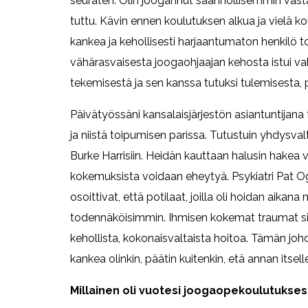
seuraten. Olin joogannut säännöllisemmin vasta 
tuttu. Kävin ennen koulutuksen alkua ja vielä ko
kankea ja kehollisesti harjaantumaton henkilö 
vähärasvaisesta joogaohjaajan kehosta istui 
tekemisestä ja sen kanssa tutuksi tulemisesta,
Päivätyössäni kansalaisjärjestön asiantuntijan
ja niistä toipumisen parissa. Tutustuin yhdysvalta
Burke Harrisiin. Heidän kauttaan halusin hakea v
kokemuksista voidaan eheytyä. Psykiatri Pat O
osoittivat, että potilaat, joilla oli hoidan aika
todennäköisimmin. Ihmisen kokemat traumat siis
kehollista, kokonaisvaltaista hoitoa. Tämän joh
kankea olinkin, päätin kuitenkin, etä annan itsel
Millainen oli vuotesi joogaopekoulutukse