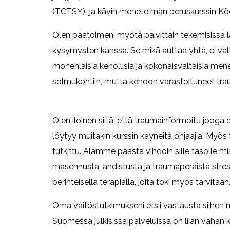
(TCTSY) ja kävin menetelmän peruskurssin Köö
Olen päätoimeni myötä päivittäin tekemisissä lä
kysymysten kanssa. Se mikä auttaa yhtä, ei vält
monenlaisia kehollisia ja kokonaisvaltaisia men
solmukohtiin, mutta kehoon varastoituneet trau
Olen iloinen siitä, että traumainformoitu joog
löytyy muitakin kurssin käyneitä ohjaajia. Myös 
tutkittu. Alamme päästä vihdoin sille tasolle m
masennusta, ahdistusta ja traumaperäistä stressi
perinteisellä terapialla, joita toki myös tarvitaan
Oma väitöstutkimukseni etsii vastausta siihen mi
Suomessa julkisissa palveluissa on liian vähän k