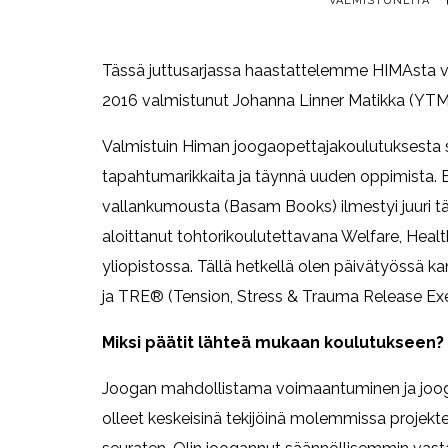
VALMISTUNEITA
Tässä juttusarjassa haastattelemme HIMAsta val
2016 valmistunut Johanna Linner Matikka (YTM,
Valmistuin Himan joogaopettajakoulutuksesta sy
tapahtumarikkaita ja täynnä uuden oppimista. E
vallankumousta (Basam Books) ilmestyi juuri tä
aloittanut tohtorikoulutettavana Welfare, He
yliopistossa. Tällä hetkellä olen päivätyössä ka
ja TRE® (Tension, Stress & Trauma Release Exerc
Miksi päätit lähteä mukaan koulutukseen?
Joogan mahdollistama voimaantuminen ja joog
olleet keskeisinä tekijöinä molemmissa projekt