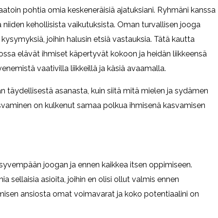
saatoin pohtia omia keskeneräisiä ajatuksiani. Ryhmäni kanssa
niiden kehollisista vaikutuksista. Oman turvallisen jooga
kysymyksiä, joihin halusin etsiä vastauksia. Tätä kautta
lossa elävät ihmiset käpertyvät kokoon ja heidän liikkeensä
emistä vaativilla liikkeillä ja käsiä avaamalla.
än täydellisestä asanasta, kuin siitä mitä mielen ja sydämen
kasvaminen on kulkenut samaa polkua ihmisenä kasvamisen
 syvempään joogan ja ennen kaikkea itsen oppimiseen.
ellaisia asioita, joihin en olisi ollut valmis ennen
isen ansiosta omat voimavarat ja koko potentiaalini on