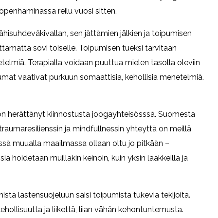
penhaminassa reilu vuosi sitten.
hisuhdeväkivallan, sen jättämien jälkien ja toipumisen
tämättä sovi toiselle. Toipumisen tueksi tarvitaan
etelmiä. Terapialla voidaan puuttua mielen tasolla oleviin
mat vaativat purkuun somaattisia, kehollisia menetelmiä.
a on herättänyt kiinnostusta joogayhteisösssä. Suomesta
traumaresilienssin ja mindfullnessin yhteyttä on meillä
issä muualla maailmassa ollaan oltu jo pitkään –
ä hoidetaan muillakin keinoin, kuin yksin lääkkeillä ja
.
stä lastensuojeluun saisi toipumista tukevia tekijöitä.
ehollisuutta ja liikettä, liian vähän kehontuntemusta.