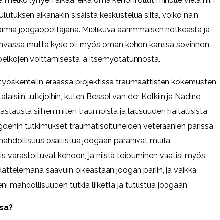
melko lyhyen aikaa, eikä oma kehoni ollut minulle vielä niin
ulutuksen aikanakin sisäistä keskustelua siitä, voiko näin
toimia joogaopettajana. Mielikuva äärimmäisen notkeasta ja
vahvassa mutta kyse oli myös oman kehon kanssa sovinnon
 pelkojen voittamisesta ja itsemyötätunnosta.
a työskentelin eräässä projektissa traumaattisten kokemusten
laisiin tutkijoihin, kuten Bessel van der Kolkiin ja Nadine
astausta siihen miten traumoista ja lapsuuden haitallisista
gdenin tutkimukset traumatisoituneiden veteraanien parissa
na mahdollisuus osallistua joogaan paranivat muita
 varastoituvat kehoon, ja niistä toipuminen vaatisi myös
dattelemana saavuin oikeastaan joogan pariin, ja vaikka
leni mahdollisuuden tutkia liikettä ja tutustua joogaan.
ssa?