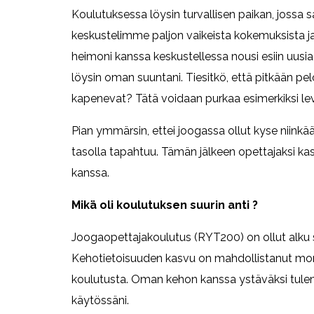
Koulutuksessa löysin turvallisen paikan, jossa 
keskustelimme paljon vaikeista kokemuksista ja 
heimoni kanssa keskustellessa nousi esiin uusia 
löysin oman suuntani. Tiesitkö, että pitkään pe
kapenevat? Tätä voidaan purkaa esimerkiksi leven
Pian ymmärsin, ettei joogassa ollut kyse niinkä
tasolla tapahtuu. Tämän jälkeen opettajaksi 
kanssa.
Mikä oli koulutuksen suurin anti ?
Joogaopettajakoulutus (RYT200) on ollut alku
Kehotietoisuuden kasvu on mahdollistanut monia s
koulutusta. Oman kehon kanssa ystäväksi tulem
käytössäni.