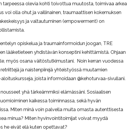
uen tarpeessa olevia kohti toivottua muutosta, toimivaa arkea
s voi olla ohut ja vaillinainen, traumaattisen kokemuksen
varakeskeisyys ja valtautuminen (empowerment) on
listamista.
kentelyn opiskelua ja traumainformoidun joogan, TRE
sen lääketieteen yhdistävän konseptini kehittämistä. Ohjaan
hmille, myös osana väitöstutkimustani. Noin kerran vuodessa
triittejä ja naistenpiirejä yhteistyössä muutamien
aloituskursseja, joista informoidaan @kehoturvaa-sivullani.
vat nousseet yhä tärkeämmiksi elämässäni. Sosiaalisen
uomioiminen kaikessa toiminnassa, sekä hyvän
issa. Miten minä voin palvella muita omasta autenttisesta
tukea minua? Miten hyvinvointitoimijat voivat myydä
 jos he eivät elä kuten opettavat?