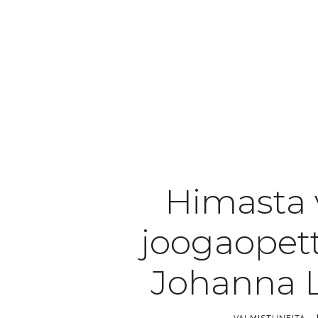
Himasta 
joogaopetta
Johanna L