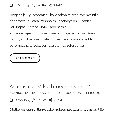
13/11/2015
LAURA
SHARE
Joogaan ja Ayurvedaan eli kokonaisvaltaiseen hyvinvointiin
hengittävälle Saara Rönnholmille terveys on kultaakin
kalliimpaa. Yhtenä HIMA Happinessin
joogaopettajakoulutuksen pääkouluttajana toimiva Saara
nauttii, kun hän saa ohjata ihmisiä pienillä asioilla kohti
parempaa ja terveellisempää elämää sekä auttaa…
READ MORE
Asanasalat: Mikä ihmeen inversio?
AJANKOHTAISTA
HAASTATTELUT
JOOGA
ONNELLISUUS
12/10/2015
LAURA
SHARE
Oletko koskaan ylittänyt uskomuksesi itsestäsi ja kyvyistäsi? Se