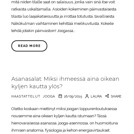
mitä niiden tilalle saat on salaisuus, jonka vain sinä itse voit
ratkaista uskaltamalla. Asioiden kokeminen päinvastaisesta
tilasta luo laajakatseisuutta ja irrottaa totutusta, tavallisesta.
Näkökulman vaihtaminen kehittää mielikuvitusta. Kokeile
tehdä jotakin päinvastoin! Joogassa…
READ MORE
Asanasalat: Miksi ihmeessä aina oikean
kyljen kautta ylös?
HAASTATTELUT
JOOGA
16/09/2015
LAURA
SHARE
Oletko koskaan miettinyt miksi joogan loppurentoutuksessa
nousemme aina oikean kyljen kautta istumaan? Tässä
hienovaraisessa asanassa, jooga-asennossa, on huomioituna
ihmisen anatomia, fysiologia ja kehon energiavirtaukset.