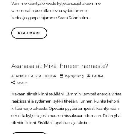
Voimme kääntyä oikealle kyljelle suojellaksemme
vasemmalla puolella olevaa sydäntämme,
kertoo joogaopettajamme Saara Rönnholm….
READ MORE
Asanasalat: Mikä ihmeen namaste?
AJANKOHTAISTA
JOOGA
04/09/2015
LAURA
SHARE
Makaan silmät kiinni selälläni. Lämmin, lempeä energia virtaa
raajoissani ja sydämeni sykkii tiheään. Tunnen, kuinka kehoni
kiittää harjoituksesta. Opettaja pyytää lempeästi kääntymään
oikealle kyljelle, josta nousen hissukseen istumaan. Pidän yhä
silmiäni kiinni. Sisälläni tapahtuu, ajatuksia…