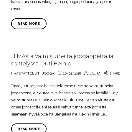
kalevalaisena jäsenkorjaajana ja joogaopettajana ja opetan
myös…
READ MORE
HIMAsta valmistuneita joogaopettajia:
esittelyssä Outi Heiniö
HAASTATTELUT
JOOGA
20/02/2018
LAURA
SHARE
Tässä juttusarjassa haastattelemme HIMAsta valmistuneita
joogaopettajia. Seuraavaksi haasteluvuorossa on kesällä 2017
valmistunut Outi Heiniö. Mitäs kuuluu nyt ? Aivan alusta asti
omaa joogapolkuani seurasi vahva tunne, että joogasta
saamaani hyvää oloa haluan jakaa muillekin ihmisille…
READ MORE