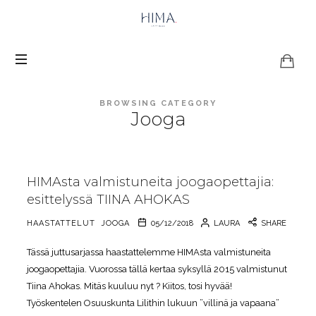
HIMA
Happiness
BROWSING CATEGORY
Jooga
HIMAsta valmistuneita joogaopettajia:
esittelyssä TIINA AHOKAS
HAASTATTELUT
JOOGA
05/12/2018
LAURA
SHARE
Tässä juttusarjassa haastattelemme HIMAsta valmistuneita
joogaopettajia. Vuorossa tällä kertaa syksyllä 2015 valmistunut
Tiina Ahokas. Mitäs kuuluu nyt ? Kiitos, tosi hyvää!
Työskentelen Osuuskunta Lilithin lukuun ”villinä ja vapaana”