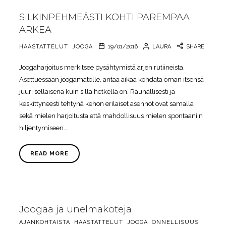
SILKINPEHMEÄSTI KOHTI PAREMPAA
ARKEA
HAASTATTELUT
JOOGA
19/01/2016
LAURA
SHARE
Joogaharjoitus merkitsee pysähtymistä arjen rutiineista.
Asettuessaan joogamatolle, antaa aikaa kohdata oman itsensä
juuri sellaisena kuin sillä hetkellä on. Rauhallisesti ja
keskittyneesti tehtynä kehon erilaiset asennot ovat samalla
sekä mielen harjoitusta että mahdollisuus mielen spontaaniin
hiljentymiseen….
READ MORE
Joogaa ja unelmakoteja
AJANKOHTAISTA
HAASTATTELUT
JOOGA
ONNELLISUUS