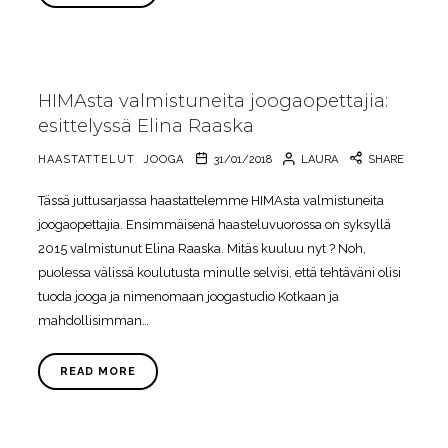
HIMAsta valmistuneita joogaopettajia:
esittelyssä Elina Raaska
HAASTATTELUT
JOOGA
31/01/2018
LAURA
SHARE
Tässä juttusarjassa haastattelemme HIMAsta valmistuneita
joogaopettajia. Ensimmäisenä haasteluvuorossa on syksyllä
2015 valmistunut Elina Raaska. Mitäs kuuluu nyt ? Noh,
puolessa välissä koulutusta minulle selvisi, että tehtäväni olisi
tuoda jooga ja nimenomaan joogastudio Kotkaan ja
mahdollisimman…
READ MORE